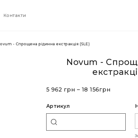
Контакти
ovum - Спрощена рідинна екстракція (SLE)
Novum - Спрощ
екстракці
5 962
грн
–
18 156
грн
Артикул
З