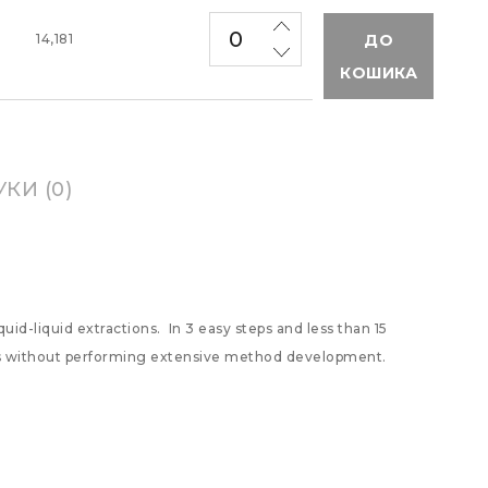
ДО
14,181
КОШИКА
УКИ (0)
uid-liquid extractions. In 3 easy steps and less than 15
les without performing extensive method development.