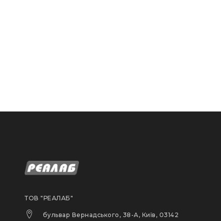
ТОВ "РЕАЛАБ"
бульвар Вернадського, 38-А, Київ, 03142