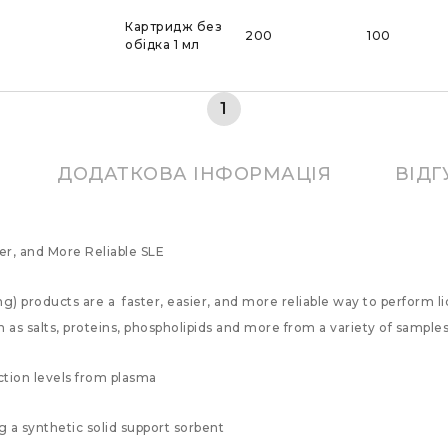
Картридж без
200
100
обідка 1 мл
1
ДОДАТКОВА ІНФОРМАЦІЯ
ВІДГ
ier, and More Reliable SLE
) products are a faster, easier, and more reliable way to perform liq
as salts, proteins, phospholipids and more from a variety of samp
tion levels from plasma
a synthetic solid support sorbent