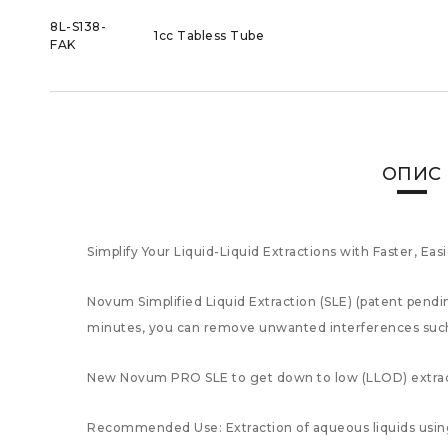
8L-S138-
1cc Tabless Tube
FAK
ОПИС
Simplify Your Liquid-Liquid Extractions with Faster, Eas
Novum Simplified Liquid Extraction (SLE) (patent pending
minutes, you can remove unwanted interferences such 
New Novum PRO SLE to get down to low (LLOD) extrac
Recommended Use: Extraction of aqueous liquids using 