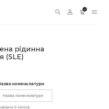
0
ена рідинна
я (SLE)
Назва номенклатури
найдено 0 записів