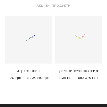
АКЦІЙНІ ПРОДУКТИ
АЦЕТОНІТРИЛ
ДИМЕТИЛСУЛЬФОКСИД
1 061
грн
–
8 804 987
грн
1 418
грн
–
582 370
грн