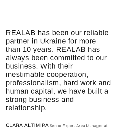
REALAB has been our reliable
As you know we’ve had a great
REAL
time 
partner in Ukraine for more
2021 and much of that is due
Hone
than 10 years. REALAB has
to your hard work. I massively
Chem
always been committed to our
appreciate your partnership.
have
business. With their
We’re thankful to have you as
promo
inestimable cooperation,
part of our distribution
bran
professionalism, hard work and
networtk.
Here’s to the future!
Haë
human capital, we have built a
Hydr
strong business and
team
GROWE OLIVER
Manager Export at Fisher
toget
relationship.
Scientific GmbH
serv
for t
CLARA ALTIMIRA
Senior Export Area Manager at