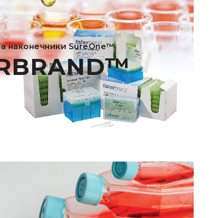
та наконечники SureOne™
ERBRAND™