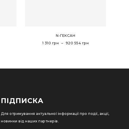
N-ГЕКСАН
1 310
грн
–
920 554
грн
ПІДПИСКА
Для отримування актуальної інформації про події, акції,
новинки від наших партнерів.