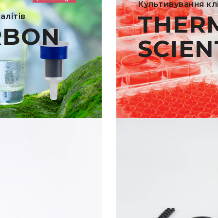
Культивування кл
THER
алітів
RBON
SCIEN