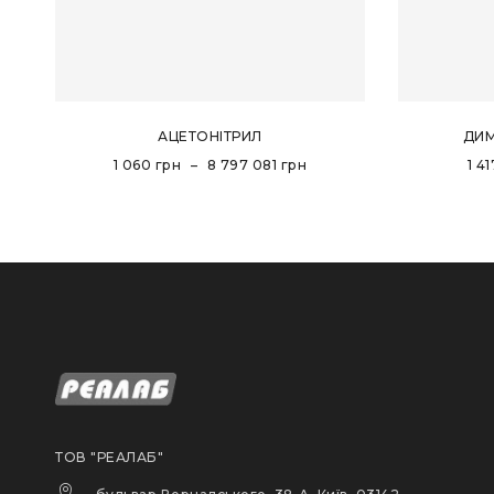
АЦЕТОНІТРИЛ
ДИ
1 060
грн
–
8 797 081
грн
1 41
ТОВ "РЕАЛАБ"