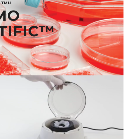
ітин
MO
TIFIC™