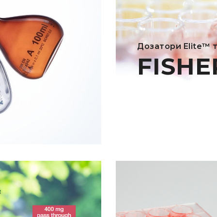
Дозатори Elite™ 
FISH