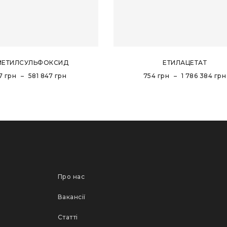
МЕТИЛСУЛЬФОКСИД
ЕТИЛАЦЕТАТ
7
грн
–
581 847
грн
754
грн
–
1 786 384
грн
Про нас
Вакансії
Статті