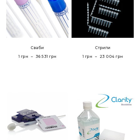
Сваби
Стрипи
1
грн
–
36 531
грн
1
грн
–
23 004
грн