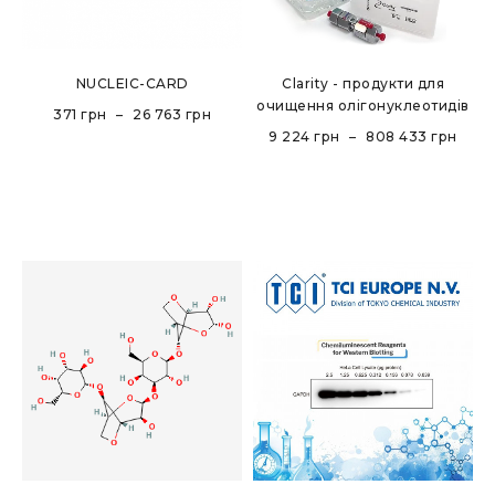
NUCLEIC-CARD
Clarity - продукти для
очищення олігонуклеотидів
371
грн
–
26 763
грн
9 224
грн
–
808 433
грн