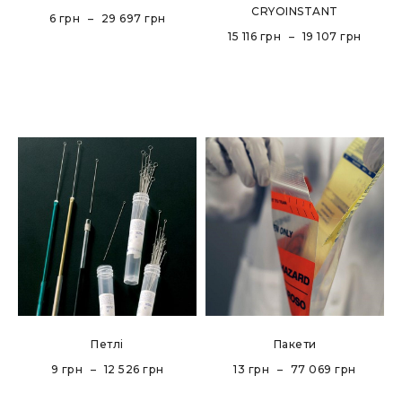
CRYOINSTANT
6
грн
–
29 697
грн
15 116
грн
–
19 107
грн
Петлі
Пакети
9
грн
–
12 526
грн
13
грн
–
77 069
грн