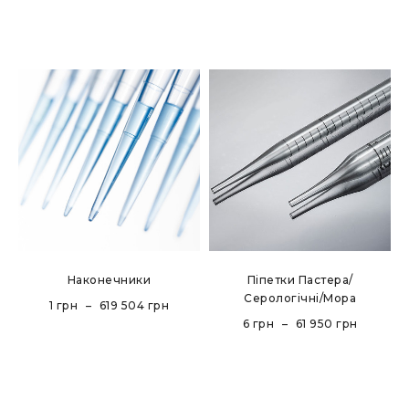
Наконечники
Піпетки Пастера/
Серологічні/Мора
1
грн
–
619 504
грн
6
грн
–
61 950
грн