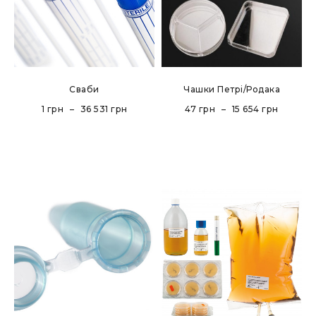
Сваби
Чашки Петрі/Родака
1
грн
–
36 531
грн
47
грн
–
15 654
грн