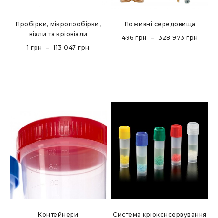
Пробірки, мікропробірки,
Поживні середовища
віали та кріовіали
496
грн
–
328 973
грн
1
грн
–
113 047
грн
Контейнери
Система кріоконсервування