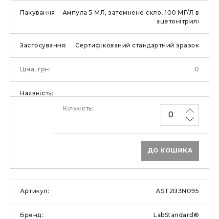
Ампула 5 МЛ, затемнене скло, 100 МГ/Л в
ацетонітрилі
Сертифікований стандартний зразок
0
ДО КОШИКА
AST2B3N095
LabStandard®