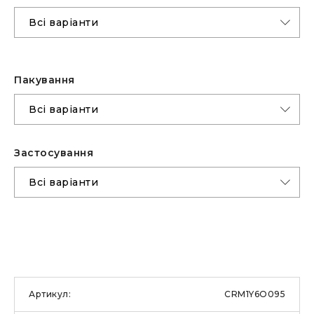
Пакування
Застоcування
CRM1Y6O095