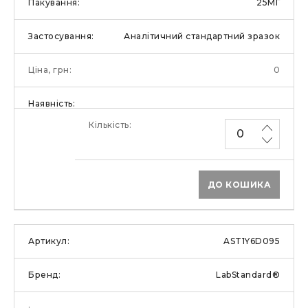
25МГ
Аналітичний стандартний зразок
0
ДО КОШИКА
AST1Y6D095
LabStandard®