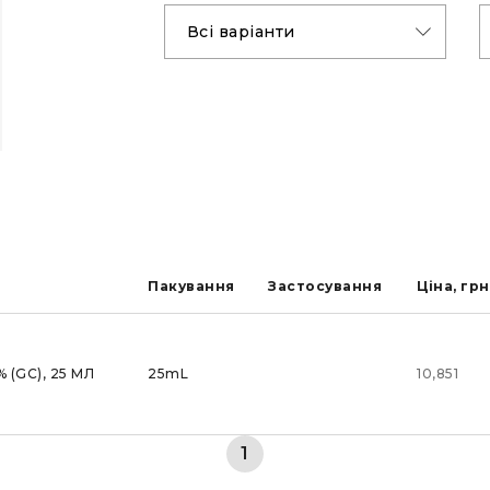
Пакування
Застоcування
Ціна, грн
 (GC), 25 МЛ
25mL
10,851
1