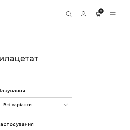
0
илацетат
Пакування
Застоcування