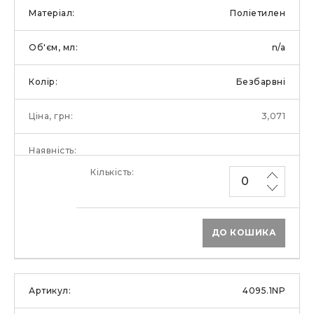
Поліетилен
n/a
Безбарвні
3,071
ДО КОШИКА
4095.1NP