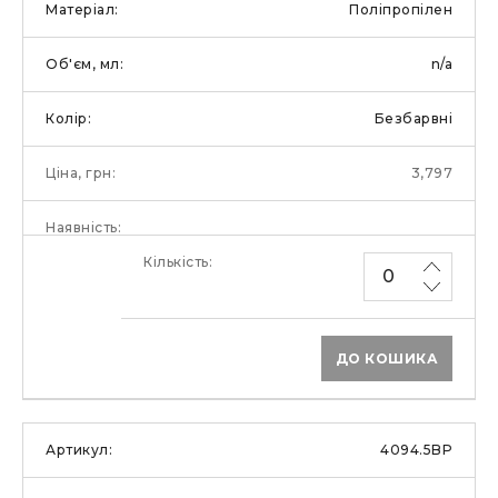
Поліпропілен
n/a
Безбарвні
3,797
ДО КОШИКА
4094.5BP