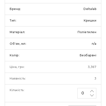
Deltalab
Кришки
Поліетилен
n/a
Безбарвні
3,367
3