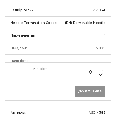
22S GA
(RN) Removable Needle
1
5,899
ДО КОШИКА
AS0-4385