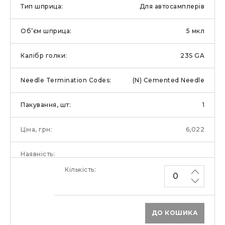
Для автосамплерів
5 мкл
23S GA
(N) Cemented Needle
1
6,022
ДО КОШИКА