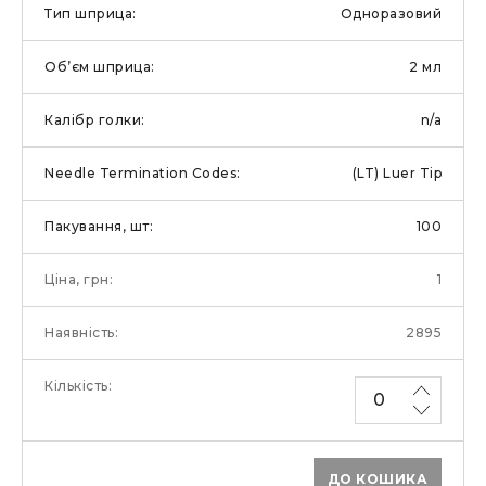
Одноразовий
2 мл
n/a
(LT) Luer Tip
100
1
2895
ДО КОШИКА