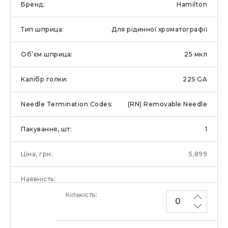
Hamilton
Для рідинної хроматографії
25 мкл
22S GA
(RN) Removable Needle
1
5,899