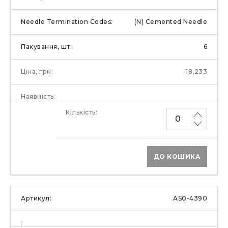
(N) Cemented Needle
6
18,233
ДО КОШИКА
AS0-4390