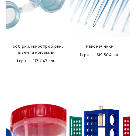
Пробірки, мікропробірки,
Наконечники
віали та кріовіали
1
грн
–
619 504
грн
1
грн
–
113 047
грн