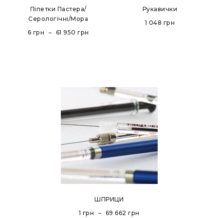
Піпетки Пастера/
Рукавички
Серологічні/Мора
1 048
грн
6
грн
–
61 950
грн
ШПРИЦИ
1
грн
–
69 662
грн