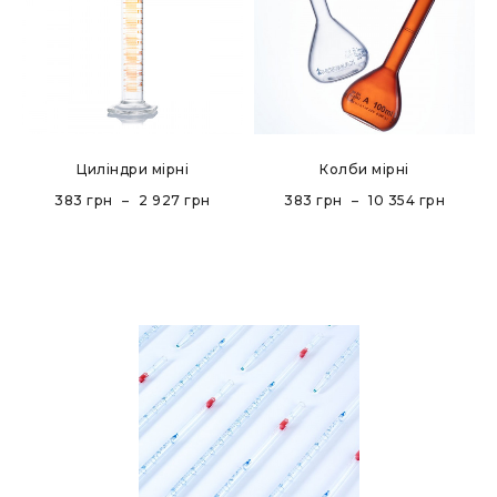
Циліндри мірні
Колби мірні
383
грн
–
2 927
грн
383
грн
–
10 354
грн