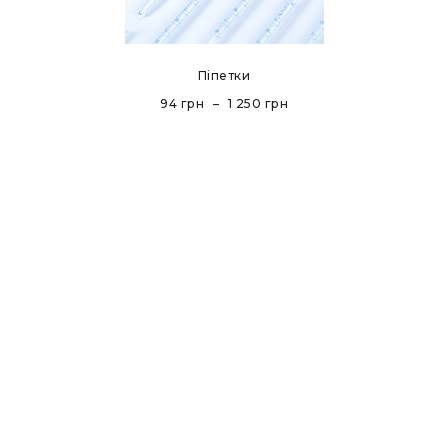
Піпетки
94
грн
–
1 250
грн