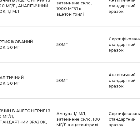
ЗЧИН В АЦЕТОНІТРИЛІ З
Аналітичний
затемнене скло,
0 МГ/Л, АНАЛІТИЧНИЙ
стандартний
1000 МГ/Л в
, 1,1 МЛ
зразок
ацетонітрилі
Сертифікован
ЕРТИФІКОВАНИЙ
50МГ
стандартний
К, 50 МГ
зразок
Аналітичний
НАЛІТИЧНИЙ
50МГ
стандартний
К, 50 МГ
зразок
ЗЧИН В АЦЕТОНІТРИЛІ З
Ампула 1,1 МЛ,
Сертифікован
 МГ/Л,
затемнене скло, 100
стандартний
ТАНДАРТНИЙ ЗРАЗОК,
МГ/Л в ацетонітрилі
зразок