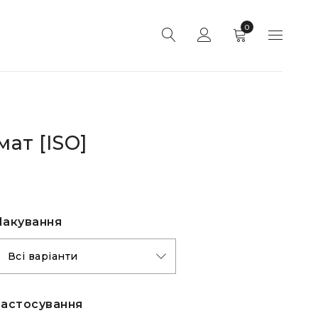
0
ат [ISO]
Пакування
Застоcування