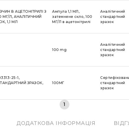
ЗЧИН В АЦЕТОНІТРИЛІ З
Ампула 1,1 МЛ,
Аналітичний
 МГ/Л, АНАЛІТИЧНИЙ
затемнене скло, 100
стандартний
, 1,1 МЛ
МГ/Л в ацетонітрилі
зразок
Аналітичний
100 mg
стандартний
зразок
3313-25-1,
Сертифікован
ТАНДАРТНИЙ ЗРАЗОК,
100МГ
стандартний
зразок
1
ДОДАТКОВА ІНФОРМАЦІЯ
ВІДГ