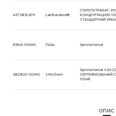
СПІРОТЕТРАМАТ, РО
AST2B3L609
LabStandard®
КОНЦЕНТРАЦІЄЮ 100
СТАНДАРТНИЙ ЗРАЗОК
R1845-100MG
Fluka
Spirotetramat
Spirotetramat CAS:20
SB21820.100MG
CPAChem
СЕРТИФІКОВАНИЙ С
100МГ
ОПИС