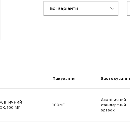
Пакування
Застоcуванн
Аналітичний
НАЛІТИЧНИЙ
100МГ
стандартний
К, 100 МГ
зразок