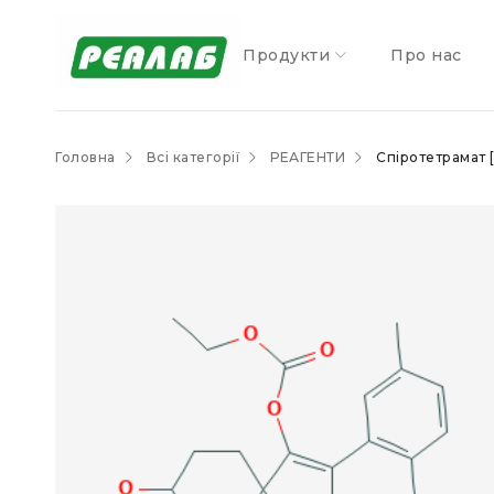
Продукти
Про нас
Головна
Всі категорії
РЕАГЕНТИ
Спіротетрамат [