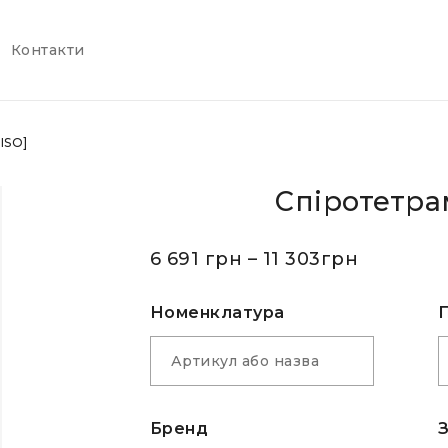
Контакти
ISO]
Спіротетрам
6 691
грн
–
11 303
грн
Номенклатура
Бренд