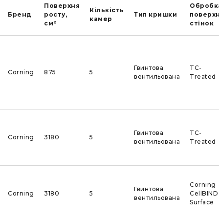
Поверхня
Обробк
Кількість
Бренд
росту,
Тип кришки
поверхн
камер
см²
стінок
Гвинтова
TC-
Corning
875
5
вентильована
Treated
Гвинтова
TC-
Corning
3180
5
вентильована
Treated
Corning
Гвинтова
Corning
3180
5
CellBIND
вентильована
Surface