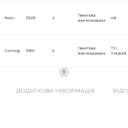
Гвинтова
Nunc
2528
4
n/a
вентильована
Гвинтова
TC-
Corning
3180
5
вентильована
Treated
1
ДОДАТКОВА ІНФОРМАЦІЯ
ВІДГ