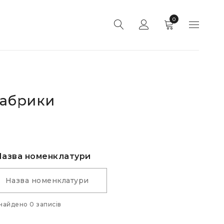
0
фабрики
Назва номенклатури
найдено 0 записів